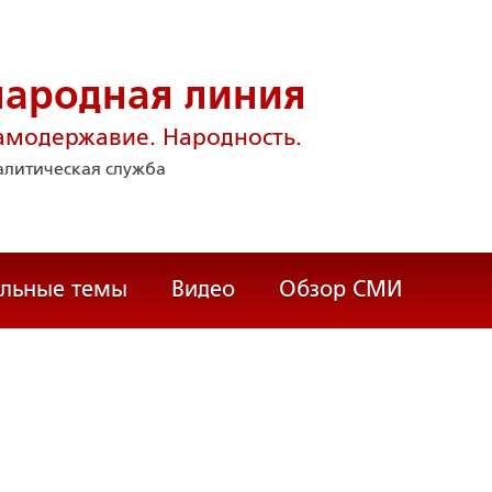
народная линия
амодержавие. Народность.
литическая служба
альные темы
Видео
Обзор СМИ