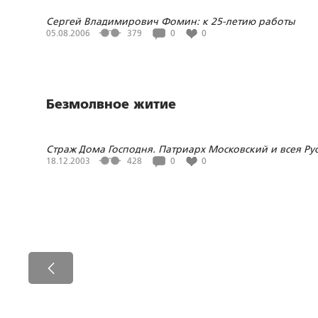
Сергей Владимирович Фомин: к 25-летию работы
05.08.2006
379
0
0
Безмолвное житие
Страж Дома Господня. Патриарх Московский и всея Ру
Сергий (Страгородский). Жертвенный подвиг стояния
18.12.2003
428
0
0
истине Православия. / Автор-составитель Сергей Фоми
М.: "Правило веры", 2003