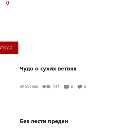
:
0
втора
Чудо о сухих ветвях
05.03.2008
247
0
0
Без лести предан