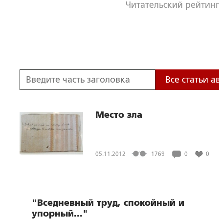
Читательский рейтинг
Все статьи а
Место зла
05.11.2012
1769
0
0
"Вседневный труд, спокойный и
упорный..."