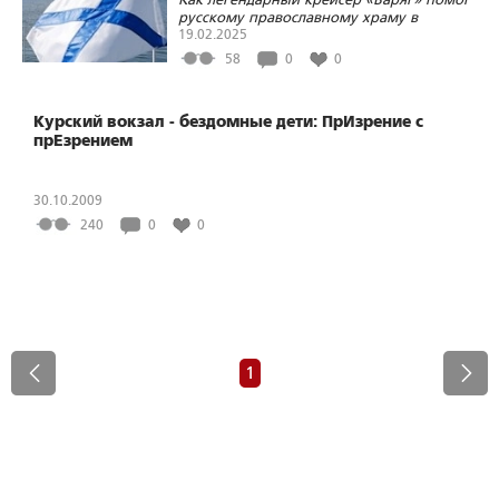
русскому православному храму в
Америке
19.02.2025
58
0
0
Курский вокзал - бездомные дети: ПрИзрение с
прЕзрением
30.10.2009
240
0
0
1