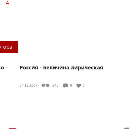
:
4
втора
о -
Россия - величина лирическая
04.12.2007
345
0
0