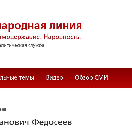
народная линия
амодержавие. Народность.
литическая служба
альные темы
Видео
Обзор СМИ
еев
анович Федосеев