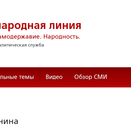
народная линия
амодержавие. Народность.
литическая служба
альные темы
Видео
Обзор СМИ
нина