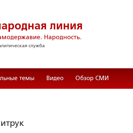
народная линия
амодержавие. Народность.
литическая служба
альные темы
Видео
Обзор СМИ
митрук