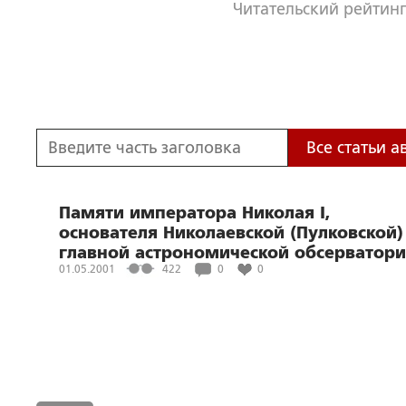
Читательский рейтинг
Все статьи а
Памяти императора Николая I,
основателя Николаевской (Пулковской)
главной астрономической обсерватори
01.05.2001
422
0
0
по случаю столетней годовщины со дн
его рождения