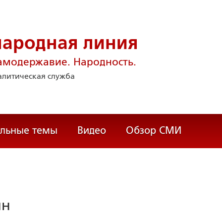
народная линия
амодержавие. Народность.
литическая служба
альные темы
Видео
Обзор СМИ
ин