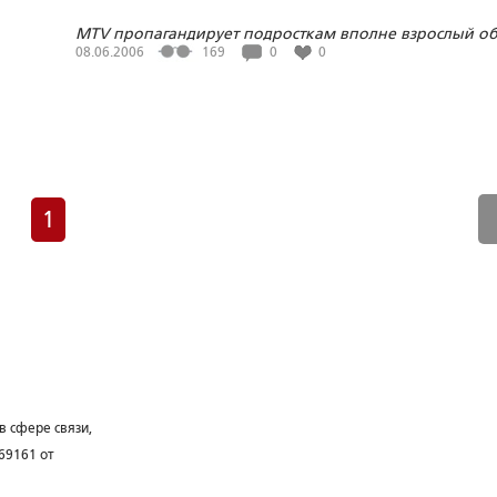
MTV пропагандирует подросткам вполне взрослый о
жизни
08.06.2006
169
0
0
1
в сфере связи,
69161 от