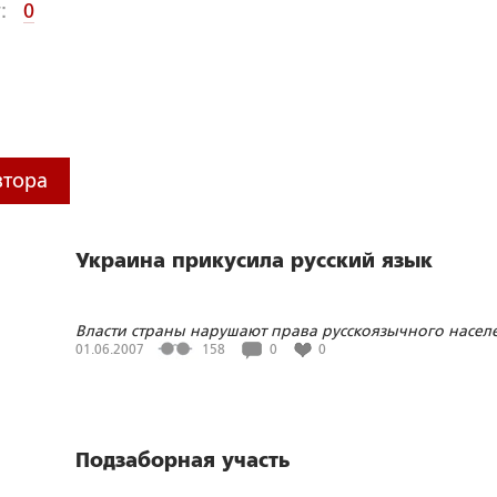
:
0
втора
Украина прикусила русский язык
Власти страны нарушают права русскоязычного насел
ы
01.06.2007
158
0
0
Подзаборная участь