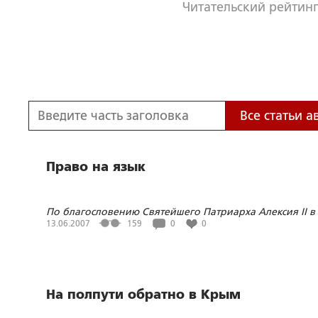
Читательский рейтинг
Все статьи а
Право на язык
По благословению Святейшего Патриарха Алексия II в
Москве проходит фестиваль русского языка и культур
13.06.2007
159
0
0
На полпути обратно в Крым