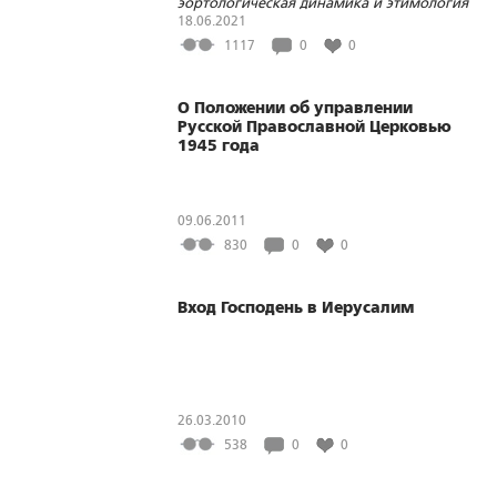
эортологическая динамика и этимология
названия
18.06.2021
1117
0
0
О Положении об управлении
Русской Православной Церковью
1945 года
09.06.2011
830
0
0
Вход Господень в Иерусалим
26.03.2010
538
0
0