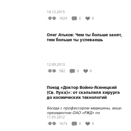
14.12.2015
1029
0
0
Олег Атьков: Чем ты больше занят,
тем больше ты успеваешь
12.09.2013
582
0
0
Поезд «Доктор Войно-Ясенецкий
(Св. Лука)»: от скальпеля хирурга
до космических технологий
Беседа с профессором медицины, вице-
президентом ОАО «РЖД» по
здравоохранению и работе с
17.05.2012
общественными организациями
1673
0
0