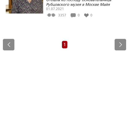
Рубцовского музея в Москве Майя
Андреевна Полётова
01.07.2021
3357
0
0
1