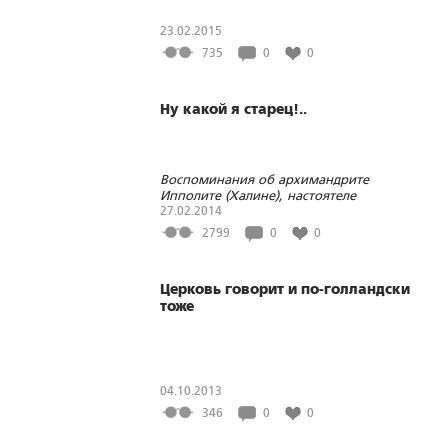
23.02.2015
735
0
0
Ну какой я старец!..
Воспоминания об архимандрите
Ипполите (Халине), настоятеле
Рыльского Свято-Николаевского
27.02.2014
монастыря
2799
0
0
Церковь говорит и по-голландски
тоже
04.10.2013
346
0
0