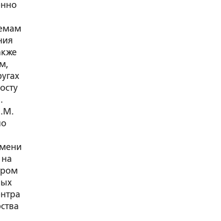
енно
лемам
ния
акже
м,
ругах
осту
.
.М.
по
имени
 на
тром
ных
ентра
рства