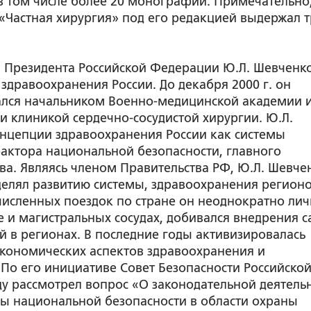
в том числе более 20 монографий. Примечательно,
«Частная хирургия» под его редакцией выдержал 
ом Президента Российской Федерации Ю.Л. Шевченк
дравоохранения России. До декабря 2000 г. он
лся начальником Военно-медицинской академии 
и клиникой сердечно-сосудистой хирургии. Ю.Л.
нцепции здравоохранения России как системы
актора национальной безопасности, главного
ва. Являясь членом Правительства РФ, Ю.Л. Шевче
елял развитию системы, здравоохранения регион
очисленных поездок по стране он неоднократно ли
е и магистральных сосудах, добивался внедрения 
й в регионах. В последние годы активизировалась
экономических аспектов здравоохранения и
 По его инициативе Совет Безопасности Российско
ду рассмотрел вопрос «О законодательной деятель
 национальной безопасности в области охраны