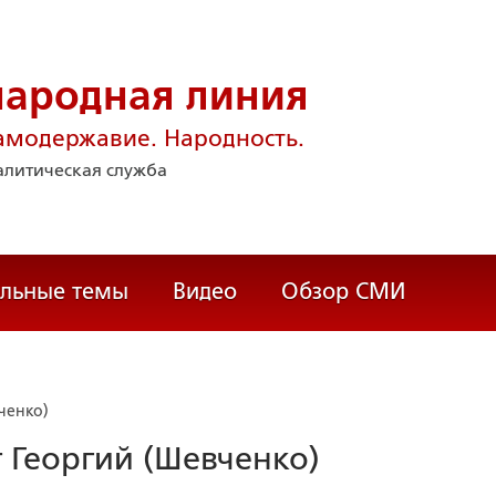
народная линия
амодержавие. Народность.
литическая служба
альные темы
Видео
Обзор СМИ
ченко)
 Георгий (Шевченко)