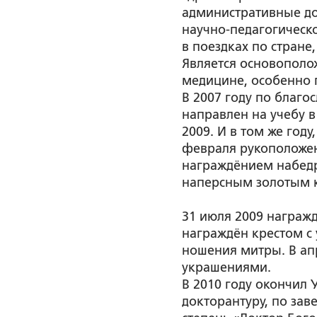
административные до
научно-педагогическо
в поездках по стране
Является основополо
медицине, особенно 
В 2007 году по благо
направлен на учебу 
2009. И в том же го
февраля рукоположен 
награждёнием набедр
наперсным золотым к
31 июля 2009 награж
награждён крестом с
ношения митры. В ап
украшениями.
В 2010 году окончил
докторантуру, по зав