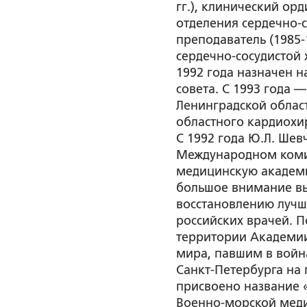
гг.), клинический орд
отделения сердечно-с
преподаватель (1985-
сердечно-сосудистой 
1992 года назначен 
совета. С 1993 года 
Ленинградской област
областного кардиохи
С 1992 года Ю.Л. Ше
Международном коми
медицинскую академи
большое внимание вы
восстановлению лучш
российских врачей. П
территории Академи
мира, павшим в войн
Санкт-Петербурга на
присвоено название 
Военно-морской мед