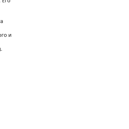
 Его
о
та
ого и
.