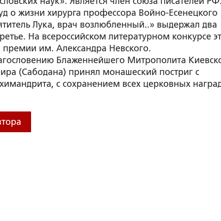
словских наук». Является член союза писателей РФ.
д о жизни хирурга профессора Войно-Есенецког
ятитель Лука, врач возлюбленный..» выдержал два
третье. На всероссийском литературном конкурсе э
а премии им. Александра Невского.
благословению Блаженнейшего Митрополита Киевск
ира (Сабодана) принял монашеский постриг с
химандрита, с сохранением всех церковных наград
втора