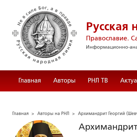
Русская 
Православие. С
Информационно-ана
Главная
Авторы
РНЛ ТВ
Акту
Главная
>
Авторы на РНЛ
>
Архимандрит Георгий (Шев
Архимандрит