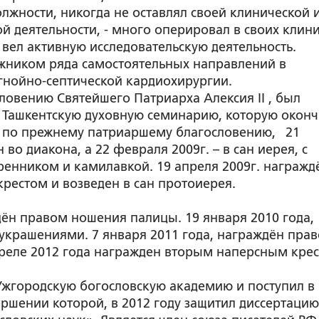
лжности, никогда не оставлял своей клинической 
й деятельности, - много оперировал в своих клини
, вел активную исследовательскую деятельность.
жником ряда самостоятельных направлений в
гнойно-септической кардиохирургии.
словению Святейшего Патриарха Алексия II , был
в Ташкентскую духовную семинарию, которую оконч
ду, по прежнему патриаршему благословению, 21
во диакона, а 22 февраля 2009г. – в сан иерея, с
енником и камилавкой. 19 апреля 2009г. награжд
рестом и возведен в сан протоиерея.
дён правом ношения палицы. 19 января 2010 года,
 украшениями. 7 января 2011 года, награждён пра
реле 2012 года награжден вторым наперсным крес
 Ужгородскую богословскую академию и поступил в
ершении которой, в 2012 году защитил диссертацию