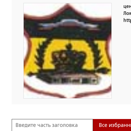
цен
Ло
htt
Все избранн