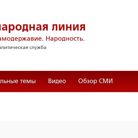
народная линия
амодержавие. Народность.
литическая служба
альные темы
Видео
Обзор СМИ