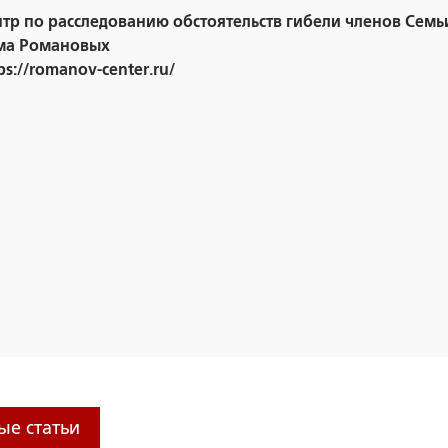
тр по расследованию обстоятельств гибели членов Семь
ма Романовых
ps://romanov-center.ru/
ые статьи