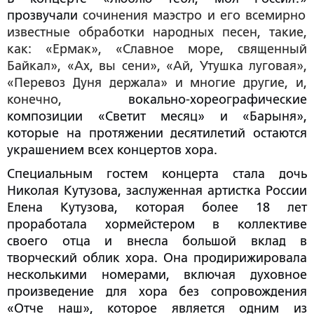
прозвучали
сочинения маэстро и его всемирно
известные обработки народных песен, такие,
как: «Ермак», «Славное море, священный
Байкал», «Ах, вы сени», «Ай, Утушка луговая»,
«Перевоз Дуня держала» и многие другие, и,
конечно,
вокально-хореографические
композиции «Светит месяц» и «Барыня»,
которые на протяжении десятилетий остаются
украшением всех концертов хора.
Специальны
м гостем концерта стала д
очь
Николая
Кутузова, заслуженная артистка России
Елена Кутузова,
которая более 18 лет
проработала хормейстером в коллективе
своего отца и внесла большой вклад в
творческий облик хора. Она продирижировала
несколькими номерами, включая духовное
произведение для хора без сопровождения
«Отче наш», которое является одним из