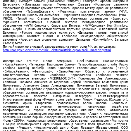
Ислами»); «Имарат Кавказ» («Кавказский Эмират»); «Конгресс народов Ичкерии и
Дагестана»; «Исламская партия Туркестана» (бывшее «Исламское движение
Узбекистана»); «Меджлис крымско-татарского народа»; Международное религиозное
объединение «ТаблигиДжамаат»; «Украинская повстанческая армия» (УПА);
«Украинская национальная ассамблея – Украинская народная самооборона» (УНА -
УНСО); «Тризуб им. Степана Бандеры»; Украинская организация «Братство»;
Украинская организация «Правый сектор»; Международное религиозное
объединение «АУМ Синрике»; Свидетели Иеговы; «АУМСинрике» (AumShinrikyo,
AUM, Aleph); «Национал-большевистская партия»; Движение «Славянский союз»;
Движения «Русское национальное единство»; «Движение против нелегальной
иммиграции»; Комитет «Нация и Свобода»; Международное общественное
движение «Арестантское уголовное единство»; Движение «Колумбайн»; Батальон
«Азов»; Meta
Полный список организаций, запрещенных на территории РФ, см. по ссылкам:
http://nac.gov.ru/terroristicheskie-i-ekstremistskie-organizacii-i-materialy.html
Иностранные агенты: «Голос Америки»; «Idel.Реалии»; «Кавказ.Реалии»;
«Крым.Реалии»; «Телеканал Настоящее Время»; Татаро-башкирская служба Радио
Свобода (Azatliq Radiosi); Радио Свободная Европа/Радио Свобода (PCE/PC);
«Сибирь.Реалии»; «Фактограф»; «Север.Реалии»; Общество с ограниченной
ответственностью «Радио Свободная Европа/Радио Свобода»; Чешское
информационное агентство «MEDIUM-ORIENT»; Пономарев Лев Александрович;
Савицкая Людмила Алексеевна; Маркелов Сергей Евгеньевич; Камалягин Денис
Николаевич; Апахончич Дарья Александровна; Понасенков Евгений Николаевич;
Альбац; «Центр по работе с проблемой насилия "Насилию.нет"»; межрегиональная
общественная организация реализации социально-просветительских инициатив и
образовательных проектов «Открытый Петербург»; Санкт-Петербургский
благотворительный фонд «Гуманитарное действие»; Мирон Федоров; (Oxxxymiron);
активистка Ирина Сторожева; правозащитник Алена Попова; Социально-
ориентированная автономная некоммерческая организация содействия
профилактике и охране здоровья граждан «Феникс плюс»; автономная
некоммерческая организация социально-правовых услуг «Акцент»; некоммерческая
организация «Фонд борьбы с коррупцией»; программно-целевой Благотворительный
Фонд «СВЕЧА»; Красноярская региональная общественная организация «Мы против
СПИДа»; некоммерческая организация «Фонд защиты прав граждан»; интернет-
издание «Медуза»; «Аналитический центр Юрия Левады» (Левада-центр); ООО