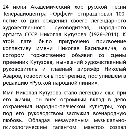
24 июня
Академический хор русской песни
Телерадиоцентра «Орфей»
отпраздновал
100-
лети
е со дня рождения своего легендарного
художественного руководителя,
народного
артиста СССР Николая Кутузова (1926–2011)
. К
этой дате было приурочено присвоение
коллективу имени Николая Васильевича, о
котором торжественно объявил со сцены
преемник Кутузова, нынешний
художественный
руководитель и главный
дирижёр
Николай
Азаров
, говорится в пост-релизе, поступившем в
редакцию «Русской народной линии».
Имя Николая Кутузова стало легендой еще при
его жизни, он внес огромный вклад в дело
сохранения народно-певческой культуры, хор
под его руководством заслужил всенародную
любовь.
Обладая незаурядным музыкально-
психологическим талантом, маэстро создал