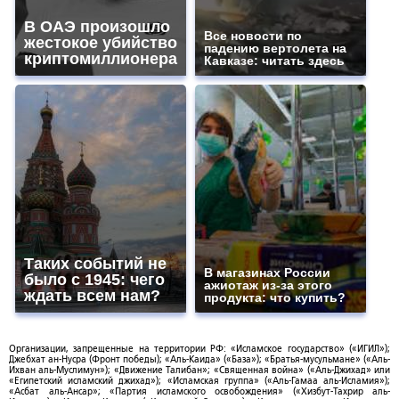
В ОАЭ произошло
Все новости по
жестокое убийство
падению вертолета на
криптомиллионера
Кавказе: читать здесь
Таких событий не
В магазинах России
было с 1945: чего
ажиотаж из-за этого
ждать всем нам?
продукта: что купить?
Организации, запрещенные на территории РФ: «Исламское государство» («ИГИЛ»);
Джебхат ан-Нусра (Фронт победы); «Аль-Каида» («База»); «Братья-мусульмане» («Аль-
Ихван аль-Муслимун»); «Движение Талибан»; «Священная война» («Аль-Джихад» или
«Египетский исламский джихад»); «Исламская группа» («Аль-Гамаа аль-Исламия»);
«Асбат аль-Ансар»; «Партия исламского освобождения» («Хизбут-Тахрир аль-