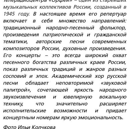
Телерадиоцентра «Орфей»
– один из старейших
музыкальных коллективов России, созданный в
1945 году.
В настоящее время его репертуар
включает в себя множество направлений:
традиционный народно-песенный фольклор,
произведения патриотической и гражданской
тематики, авторские песни современных
композиторов России, духовные произведения.
Е
го концерты – это всегда широкий охват
песенного богатства различных краев России,
показ различных традиций и жанров разных
сословий и эпох. Академический хор русской
песни обладает неповторимой «звуковой
палитрой», сочетающей яркость народного
звукоизвлечения и ювелирную вокальную
технику, что значительно расширяет
исполнительские возможности и придает
концертным номерам яркую эмоциональность.
Фото Ильи Колчкова