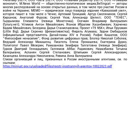
«Альтаир 2021»; ООО «Вега 2021»; ООО «Главный редактор 2021»; ООО «Ромашки
монолит»; M.News World — общественно-политическое медиа;Bellingcat — авторы
многих расследований на основе открытых данных, в том числе про участие России в
войне на Украине; МЕМО — юридическое лицо главреда издания «Кавказский узел»,
которое пишет в том числе о Чечне; Артемий Троицкий; Артур Смолянинов; Сергей
Кирсанов; Анатолий Фурсов; Сергей Ухов; Александр Шелест; ООО "ТЕНЕС";
Гырдымова Елизавета (певица Монеточка); Осечкин Владимир Валерьевич
(Гулагу.нет); Устимов Антон Михайлович; Яганов Ибрагим Хасанбиевич; Харченко
Вадим Михайлович; Беседина Дарья Станиславовна; Проект «T9 NSK»; Илья Прусикин
(Little Big); Дарья Серенко (фемактивистка); Фидель Агумава; Эрдни Омбадыков
(официальный представитель Далай-ламы XIV в России); Рафис Кашапов; ООО
"Философия ненасилия"; Фонд развития цифровых прав; Блогер Николай Соболев;
Ведущий Александр Макашенц; Писатель Елена Прокашева; Екатерина Дудко;
Политолог Павел Мезерин; Рамазанова Земфира Талгатовна (певица Земфира);
Гудков Дмитрий Геннадьевич; Галлямов Аббас Радикович; Намазбаева Татьяна
Валерьевна; Асланян Сергей Степанович; Шпилькин Сергей Александрович;
Казанцева Александра Николаевна; Ривина Анна Валерьевна
Списки организаций и лиц, признанных в России иностранными агентами, см. по
ссылкам:
https://minjust.gov.ru/uploaded/files/reestr-inostrannyih-agentov-10022023.pdf