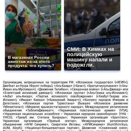
СМИ: В Химках на
полицейскую
В магазинах России
машину напали и
ажиотаж из-за этого
подожгли.
продукта: что купить?
Организации, запрещенные на территории РФ: «Исламское государство» («ИГИЛ»);
Джебхат ан-Нусра (Фронт победы); «Аль-Каида» («База»); «Братья-мусульмане» («Аль-
Ихван аль-Муслимун»); «Движение Талибан»; «Священная война» («Аль-Джихад» или
«Египетский исламский джихад»); «Исламская группа» («Аль-Гамаа аль-Исламия»);
«Асбат аль-Ансар»; «Партия исламского освобождения» («Хизбут-Тахрир аль-
Ислами»); «Имарат Кавказ» («Кавказский Эмират»); «Конгресс народов Ичкерии и
Дагестана»; «Исламская партия Туркестана» (бывшее «Исламское движение
Узбекистана»); «Меджлис крымско-татарского народа»; Международное религиозное
объединение «ТаблигиДжамаат»; «Украинская повстанческая армия» (УПА);
«Украинская национальная ассамблея – Украинская народная самооборона» (УНА -
УНСО); «Тризуб им. Степана Бандеры»; Украинская организация «Братство»;
Украинская организация «Правый сектор»; Международное религиозное
объединение «АУМ Синрике»; Свидетели Иеговы; «АУМСинрике» (AumShinrikyo,
AUM, Aleph); «Национал-большевистская партия»; Движение «Славянский союз»;