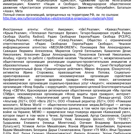
Движения «Русское национальное единство»; «Движение против нелегальной
иммиграции»; Комитет «Нация и Свобода»; Международное общественное
движение «Арестантское уголовное единство»; Движение «Колумбайн»; Батальон
«Азов»; Meta
Полный список организаций, запрещенных на территории РФ, см. по ссылкам:
http://nac.gov.ru/terroristicheskie-i-ekstremistskie-organizacii-i-materialy.html
Иностранные агенты: «Голос Америки»; «Idel.Реалии»; «Кавказ.Реалии»;
«Крым.Реалии»; «Телеканал Настоящее Время»; Татаро-башкирская служба Радио
Свобода (Azatliq Radiosi); Радио Свободная Европа/Радио Свобода (PCE/PC);
«Сибирь.Реалии»; «Фактограф»; «Север.Реалии»; Общество с ограниченной
ответственностью «Радио Свободная Европа/Радио Свобода»; Чешское
информационное агентство «MEDIUM-ORIENT»; Пономарев Лев Александрович;
Савицкая Людмила Алексеевна; Маркелов Сергей Евгеньевич; Камалягин Денис
Николаевич; Апахончич Дарья Александровна; Понасенков Евгений Николаевич;
Альбац; «Центр по работе с проблемой насилия "Насилию.нет"»; межрегиональная
общественная организация реализации социально-просветительских инициатив и
образовательных проектов «Открытый Петербург»; Санкт-Петербургский
благотворительный фонд «Гуманитарное действие»; Мирон Федоров; (Oxxxymiron);
активистка Ирина Сторожева; правозащитник Алена Попова; Социально-
ориентированная автономная некоммерческая организация содействия
профилактике и охране здоровья граждан «Феникс плюс»; автономная
некоммерческая организация социально-правовых услуг «Акцент»; некоммерческая
организация «Фонд борьбы с коррупцией»; программно-целевой Благотворительный
Фонд «СВЕЧА»; Красноярская региональная общественная организация «Мы против
СПИДа»; некоммерческая организация «Фонд защиты прав граждан»; интернет-
издание «Медуза»; «Аналитический центр Юрия Левады» (Левада-центр); ООО
«Альтаир 2021»; ООО «Вега 2021»; ООО «Главный редактор 2021»; ООО «Ромашки
монолит»; M.News World — общественно-политическое медиа;Bellingcat — авторы
многих расследований на основе открытых данных, в том числе про участие России в
войне на Украине; МЕМО — юридическое лицо главреда издания «Кавказский узел»,
которое пишет в том числе о Чечне; Артемий Троицкий; Артур Смолянинов; Сергей
Кирсанов; Анатолий Фурсов; Сергей Ухов; Александр Шелест; ООО "ТЕНЕС";
Гырдымова Елизавета (певица Монеточка); Осечкин Владимир Валерьевич
(Гулагу.нет); Устимов Антон Михайлович; Яганов Ибрагим Хасанбиевич; Харченко
Вадим Михайлович; Беседина Дарья Станиславовна; Проект «T9 NSK»; Илья Прусикин
(Little Big); Дарья Серенко (фемактивистка); Фидель Агумава; Эрдни Омбадыков