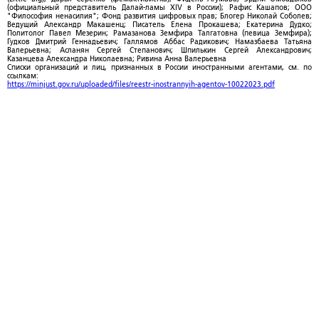
(официальный представитель Далай-ламы XIV в России); Рафис Кашапов; ООО
"Философия ненасилия"; Фонд развития цифровых прав; Блогер Николай Соболев;
Ведущий Александр Макашенц; Писатель Елена Прокашева; Екатерина Дудко;
Политолог Павел Мезерин; Рамазанова Земфира Талгатовна (певица Земфира);
Гудков Дмитрий Геннадьевич; Галлямов Аббас Радикович; Намазбаева Татьяна
Валерьевна; Асланян Сергей Степанович; Шпилькин Сергей Александрович;
Казанцева Александра Николаевна; Ривина Анна Валерьевна
Списки организаций и лиц, признанных в России иностранными агентами, см. по
ссылкам:
https://minjust.gov.ru/uploaded/files/reestr-inostrannyih-agentov-10022023.pdf