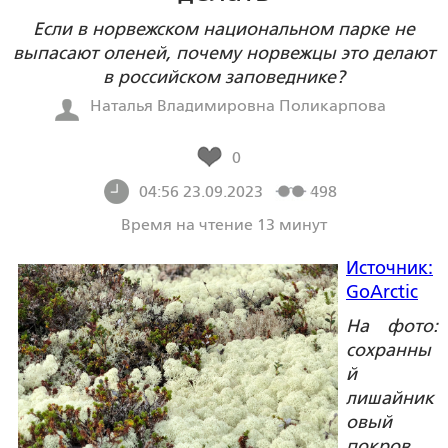
Если в норвежском национальном парке не
выпасают оленей, почему норвежцы это делают
в российском заповеднике?
Наталья Владимировна Поликарпова
0
04:56 23.09.2023
498
Время на чтение 13 минут
Источник:
GoArctic
На фото:
сохранны
й
лишайник
овый
покров,