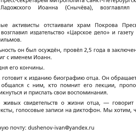
пресс-секретарём митрополита Санкт-Петербургск
Ладожского Иоанна (Снычёва), возглавлял
ные активисты отстаивали храм Покрова Прес
озглавил издательство «Царское дело» и газету 
фильмов.
ьность он был осуждён, провёл 2,5 года в заключен
иг с именем Иоанн.
дня его кончины.
в, готовит к изданию биографию отца. Он обращает
 общался с ним, кто помнит его лекции, пропо
икнуться и прислать свои воспоминания.
 живых свидетельств о жизни отца, — говорит
ксты, голосовые записи на диктофон. Мы хотим, 
ую почту: dushenov-ivan@yandex.ru