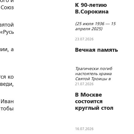
ого и
К 90-летию
 Союз
В.Сорокина
(25 июля 1936 — 15
вятой
апреля 2025)
«Русь
23.07.2026
ии, а
Вечная память
Трагически погиб
настоятель храма
ся ко
Святой Троицы в
веди,
Хомутово
21.07.2026
протоиерей
Вячеслав Пушкарев
В Москве
 Иван
состоится
круглый стол
чтобы
«Утверждающий
братство.
Валентин
16.07.2026