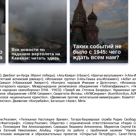
Таких событий не
Все новости по
о
было с 1945: чего
падению вертолета на
а
ждать всем нам?
Кавказе: читать здесь
; Джебхат ан-Нусра (Фронт победы); «Аль-Каида» («База»); «Братья-мусульмане» («Аль-И
тский исламский джихад»); «Исламская группа» («Аль-Гамаа аль-Исламия»); «Асбат ал
Кавказ» («Кавказский Эмират»); «Конгресс народов Ичкерии и Дагестана»; «Исламск
-татарского народа»; Международное религиозное объединение «ТаблигиДжамаат»; «У
я народная самооборона» (УНА - УНСО); «Тризуб им. Степана Бандеры»; Украинская ор
зное объединение «АУМ Синрике»; Свидетели Иеговы; «АУМСинрике» (AumShinrikyo, AUM
усское национальное единство»; «Движение против нелегальной иммиграции»; Комитет
нство»; Движение «Колумбайн»; Батальон «Азов»; Meta
ым.Реалии»; «Телеканал Настоящее Время»; Татаро-башкирская служба Радио Свобода
; «Фактограф»; «Север.Реалии»; Общество с ограниченной ответственностью «Радио 
; Пономарев Лев Александрович; Савицкая Людмила Алексеевна; Маркелов Сергей Ев
ов Евгений Николаевич; Альбац; «Центр по работе с проблемой насилия "Насили
ельских инициатив и образовательных проектов «Открытый Петербург»; Санкт-Пете