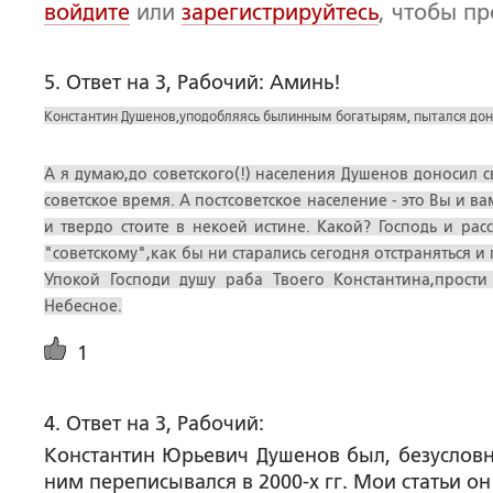
войдите
или
зарегистрируйтесь
, чтобы п
5. Ответ на 3, Рабочий: Аминь!
Константин Душенов,уподобляясь былинным богатырям, пытался доне
А я думаю,до советского(!) населения Душенов доносил
советское время. А постсоветское население - это Вы и в
и твердо стоите в некоей истине. Какой? Господь и ра
"советскому",как бы ни старались сегодня отстраняться и
Упокой Господи душу раба Твоего Константина,прост
Небесное.
1
4. Ответ на 3, Рабочий:
Константин Юрьевич Душенов был, безусловно
ним переписывался в 2000-х гг. Мои статьи он