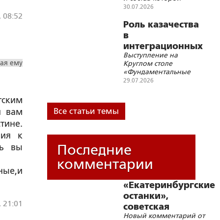
просили не
30.07.2026
разглашать
, 08:52
Роль казачества
в
интеграционных
Выступление на
процессах
ая ему
Круглом столе
Союзного
«Фундаментальные
государства
основы Союзного
29.07.2026
государства и
современные
тским
геополитические
Все статьи темы
и вам
вызовы»
тине.
ния к
Последние
дь вы
комментарии
ные,и
«Екатеринбургские
останки»,
, 21:01
советская
Новый комментарий от
символика и