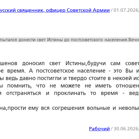
русский священник, офицер Советской Армии
/
01.07.2026
ытался донести свет Истины до постсоветского населения.Вечн
ушенов доносил свет Истины,будучи сам сове
е время. А постсоветское население - это Вы 
ы ведь давно постигли и твердо стоите в некоей ис
ны помнить, что не можете не иметь отноше
ня отстраняться и проклинать то время - ве
на,прости ему вся согрешения вольные и неволь
Рабочий
/
30.06.2026