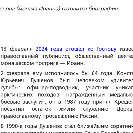
енова (монаха Иоанна) готовится биография
13 февраля
2024 года
отошёл ко Господу
изве
православный публицист, общественный деяте
монашеском постриге — Иоанн.
2 февраля ему исполнилось бы 64 года. Конст
Юрьевич Душенов был человеком удивител
судьбы: офицер-подводник, участник уника
арктических походов, награждённый медаль
боевые заслуги», он в 1987 году принял Креще
посвятил остаток жизни служению Церк
православному просвещению России.
В 1990-е годы Душенов стал ближайшим соратни