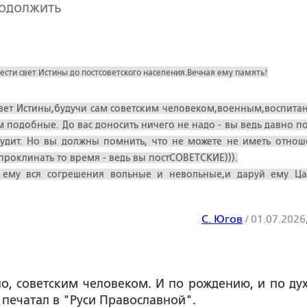
родолжить
сти свет Истины до постсоветского населения.Вечная ему память!
 свет Истины,будучи сам советским человеком,военным,воспита
ам подобные. До вас доносить ничего не надо - вы ведь давно п
ссудит. Но вы должны помнить, что не можете не иметь отнош
 проклинать то время - ведь вы постСОВЕТСКИЕ))).
и ему вся согрешения вольные и невольные,и даруй ему Ца
С. Югов
/
01.07.2026
, советским человеком. И по рождению, и по духу
 печатал в "Руси Православной".