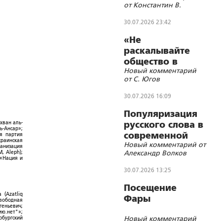
от Константин В.
«шестой»
30.07.2026 23:42
«Не
раскалывайте
общество в
Новый комментарий
угоду врагам»
от С. Югов
30.07.2026 16:09
Популяризация
хван аль-
русского слова в
ь-Ансар»;
современной
ая партия
краинская
Новый комментарий от
литературе как
ганизация
Александр Волков
, Aleph);
метод укрепления
 «Нация и
восточнославянског
30.07.2026 13:25
цивилизационного
Посещение
самосознания
 (Azatliq
Фары
народов Союзного
Свободная
геньевич;
государства
ю.нет"»;
Новый комментарий
рбургский