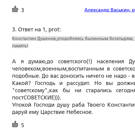
Александр Васькин, 
3
3. Ответ на 1, prot:
Константин Душенов,уподобляясь былинным богатырям, п
память!
А я думаю,до советского(!) населения Д
человеком,военным,воспитанным в советско
подобные. До вас доносить ничего не надо - в
Какой? Господь и рассудит. Но вы долж
"советскому",как бы ни старались сегод
постСОВЕТСКИЕ))).
Упокой Господи душу раба Твоего Константи
даруй ему Царствие Небесное.
5