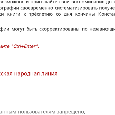
о возможности присылайте свои воспоминания до 
иографии своевременно систематизировать получ
ки книги к трёхлетию со дня кончины Конста
фии могут быть скорректированы по независящ
те "Ctrl+Enter".
сская народная линия
ванным пользователям запрещено,