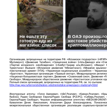
Не ешьте эту
В ОАЭ произошло
готовую еду из
жестокое убийств
магазина: список
криптомиллионер
Организации, запрещенные на территории РФ: «Исламское государство» («ИГИЛ»)
Муслимун»); «Движение Талибан»; «Священная война» («Аль-Джихад» или «Египе
«Партия исламского освобождения» («Хизбут-Тахрир аль-Ислами»); «Имарат 
Туркестана» (бывшее «Исламское движение Узбекистана»); «Меджлис крымско
повстанческая армия» (УПА); «Украинская национальная ассамблея – Украинска
«Братство»; Украинская организация «Правый сектор»; Международное религио
«Национал-большевистская партия»; Движение «Славянский союз»; Движения «Р
Свобода»; Международное общественное движение «Арестантское уголовное еди
Полный список организаций, запрещенных на территории РФ, см. по ссылкам:
http://nac.gov.ru/terroristicheskie-i-ekstremistskie-organizacii-i-materialy.html
Иностранные агенты: «Голос Америки»; «Idel.Реалии»; «Кавказ.Реалии»; «Кр
Radiosi); Радио Свободная Европа/Радио Свобода (PCE/PC); «Сибирь.Реалии»
Европа/Радио Свобода»; Чешское информационное агентство «MEDIUM-ORIENT»
Камалягин Денис Николаевич; Апахончич Дарья Александровна; Понасенк
межрегиональная общественная организация реализации социально-просветит