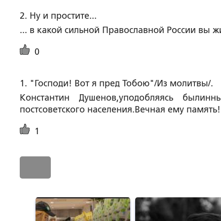
2. Ну и простите...
... в какой сильной Православной России вы ж
0
1. "Господи! Вот я пред Тобою"/Из молитвы/.
Константин Душенов,уподобляясь былин
постсоветского населения.Вечная ему память!
1