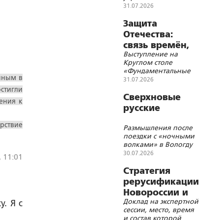
национализм стать
31.07.2026
не русскими
великороссами, а
Защита
быть русскими во
Отечества:
всей полноте
связь времён,
Выступление на
событий и
Круглом столе
территорий
«Фундаментальные
нным в
основы Союзного
31.07.2026
государства и
остигли
современные
Сверхновые
ения к
геополитические
русские
вызовы»
рствие
Размышления после
поездки с «ночными
волками» в Вологду
30.07.2026
, 11:01
Стратегия
рерусификации
Новороссии и
Доклад на экспертной
. Я с
Малороссии
сессии, место, время
и состав которой