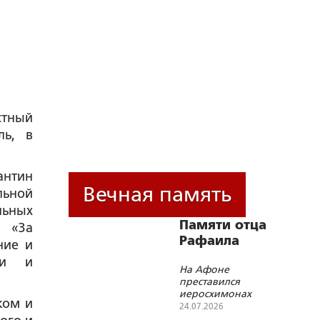
стный
ль, в
антин
Вечная память
ьной
льных
Памяти отца
ю «За
Рафаила
ние и
ви и
На Афоне
преставился
иеросхимонах
ком и
Рафаил (Берестов)
24.07.2026