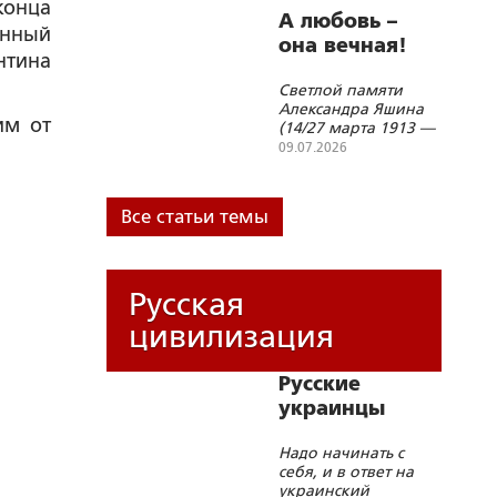
Сорокин – поэт
конца
А любовь –
народного
енный
она вечная!
единства»
нтина
Светлой памяти
Александра Яшина
им от
(14/27 марта 1913 —
11 июля 1968)
09.07.2026
Все статьи темы
Русская
цивилизация
Русские
украинцы
Надо начинать с
себя, и в ответ на
украинский