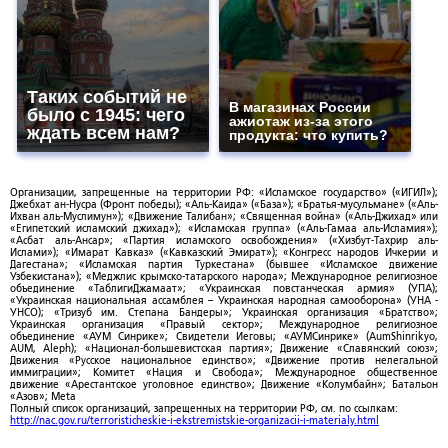
Таких событий не
В магазинах России
было с 1945: чего
ажиотаж из-за этого
ждать всем нам?
продукта: что купить?
Организации, запрещенные на территории РФ: «Исламское государство» («ИГИЛ»);
Джебхат ан-Нусра (Фронт победы); «Аль-Каида» («База»); «Братья-мусульмане» («Аль-
Ихван аль-Муслимун»); «Движение Талибан»; «Священная война» («Аль-Джихад» или
«Египетский исламский джихад»); «Исламская группа» («Аль-Гамаа аль-Исламия»);
«Асбат аль-Ансар»; «Партия исламского освобождения» («Хизбут-Тахрир аль-
Ислами»); «Имарат Кавказ» («Кавказский Эмират»); «Конгресс народов Ичкерии и
Дагестана»; «Исламская партия Туркестана» (бывшее «Исламское движение
Узбекистана»); «Меджлис крымско-татарского народа»; Международное религиозное
объединение «ТаблигиДжамаат»; «Украинская повстанческая армия» (УПА);
«Украинская национальная ассамблея – Украинская народная самооборона» (УНА -
УНСО); «Тризуб им. Степана Бандеры»; Украинская организация «Братство»;
Украинская организация «Правый сектор»; Международное религиозное
объединение «АУМ Синрике»; Свидетели Иеговы; «АУМСинрике» (AumShinrikyo,
AUM, Aleph); «Национал-большевистская партия»; Движение «Славянский союз»;
Движения «Русское национальное единство»; «Движение против нелегальной
иммиграции»; Комитет «Нация и Свобода»; Международное общественное
движение «Арестантское уголовное единство»; Движение «Колумбайн»; Батальон
«Азов»; Meta
Полный список организаций, запрещенных на территории РФ, см. по ссылкам:
http://nac.gov.ru/terroristicheskie-i-ekstremistskie-organizacii-i-materialy.html