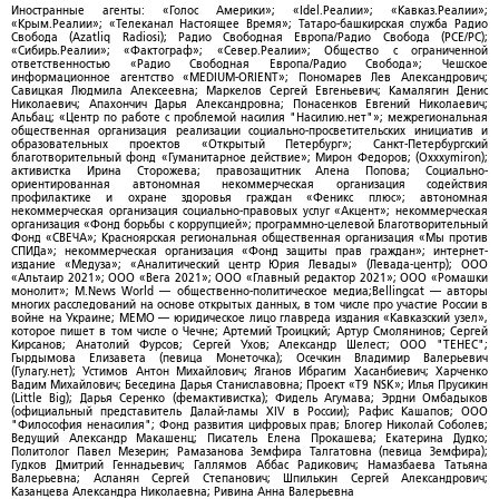
Иностранные агенты: «Голос Америки»; «Idel.Реалии»; «Кавказ.Реалии»;
«Крым.Реалии»; «Телеканал Настоящее Время»; Татаро-башкирская служба Радио
Свобода (Azatliq Radiosi); Радио Свободная Европа/Радио Свобода (PCE/PC);
«Сибирь.Реалии»; «Фактограф»; «Север.Реалии»; Общество с ограниченной
ответственностью «Радио Свободная Европа/Радио Свобода»; Чешское
информационное агентство «MEDIUM-ORIENT»; Пономарев Лев Александрович;
Савицкая Людмила Алексеевна; Маркелов Сергей Евгеньевич; Камалягин Денис
Николаевич; Апахончич Дарья Александровна; Понасенков Евгений Николаевич;
Альбац; «Центр по работе с проблемой насилия "Насилию.нет"»; межрегиональная
общественная организация реализации социально-просветительских инициатив и
образовательных проектов «Открытый Петербург»; Санкт-Петербургский
благотворительный фонд «Гуманитарное действие»; Мирон Федоров; (Oxxxymiron);
активистка Ирина Сторожева; правозащитник Алена Попова; Социально-
ориентированная автономная некоммерческая организация содействия
профилактике и охране здоровья граждан «Феникс плюс»; автономная
некоммерческая организация социально-правовых услуг «Акцент»; некоммерческая
организация «Фонд борьбы с коррупцией»; программно-целевой Благотворительный
Фонд «СВЕЧА»; Красноярская региональная общественная организация «Мы против
СПИДа»; некоммерческая организация «Фонд защиты прав граждан»; интернет-
издание «Медуза»; «Аналитический центр Юрия Левады» (Левада-центр); ООО
«Альтаир 2021»; ООО «Вега 2021»; ООО «Главный редактор 2021»; ООО «Ромашки
монолит»; M.News World — общественно-политическое медиа;Bellingcat — авторы
многих расследований на основе открытых данных, в том числе про участие России в
войне на Украине; МЕМО — юридическое лицо главреда издания «Кавказский узел»,
которое пишет в том числе о Чечне; Артемий Троицкий; Артур Смолянинов; Сергей
Кирсанов; Анатолий Фурсов; Сергей Ухов; Александр Шелест; ООО "ТЕНЕС";
Гырдымова Елизавета (певица Монеточка); Осечкин Владимир Валерьевич
(Гулагу.нет); Устимов Антон Михайлович; Яганов Ибрагим Хасанбиевич; Харченко
Вадим Михайлович; Беседина Дарья Станиславовна; Проект «T9 NSK»; Илья Прусикин
(Little Big); Дарья Серенко (фемактивистка); Фидель Агумава; Эрдни Омбадыков
(официальный представитель Далай-ламы XIV в России); Рафис Кашапов; ООО
"Философия ненасилия"; Фонд развития цифровых прав; Блогер Николай Соболев;
Ведущий Александр Макашенц; Писатель Елена Прокашева; Екатерина Дудко;
Политолог Павел Мезерин; Рамазанова Земфира Талгатовна (певица Земфира);
Гудков Дмитрий Геннадьевич; Галлямов Аббас Радикович; Намазбаева Татьяна
Валерьевна; Асланян Сергей Степанович; Шпилькин Сергей Александрович;
Казанцева Александра Николаевна; Ривина Анна Валерьевна