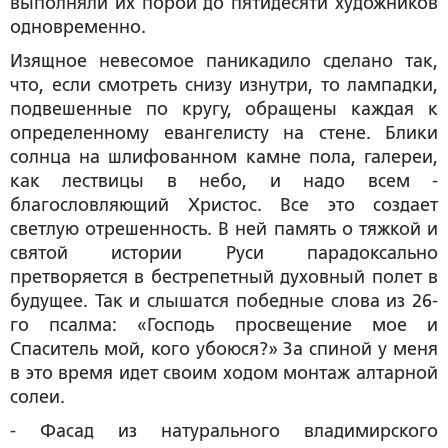
выполняли их порой до пятидесяти художников
одновременно.
Изящное невесомое паникадило сделано так,
что, если смотреть снизу изнутри, то лампадки,
подвешенные по кругу, обращены каждая к
определенному евангелисту на стене. Блики
солнца на шлифованном камне пола, галереи,
как лествицы в небо, и надо всем -
благословляющий Христос. Все это создает
светлую отрешенность. В ней память о тяжкой и
святой истории Руси парадоксально
претворяется в бестрепетный духовный полет в
будущее. Так и слышатся победные слова из 26-
го псалма: «Господь просвещение мое и
Спаситель мой, кого убоюся?» За спиной у меня
в это время идет своим ходом монтаж алтарной
солеи.
- Фасад из натурального владимирского