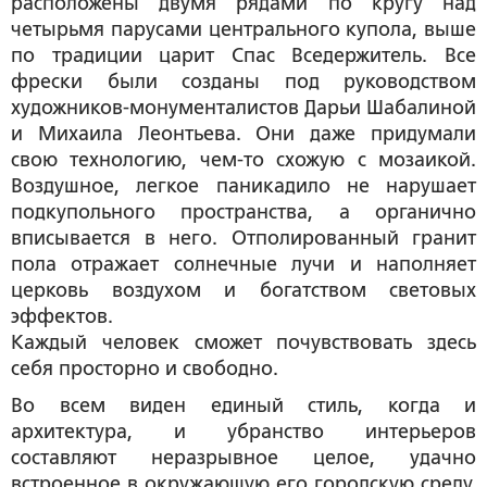
расположены двумя рядами по кругу над
четырьмя парусами центрального купола, выше
по традиции царит Спас Вседержитель. Все
фрески были созданы под руководством
художников-монументалистов Дарьи Шабалиной
и Михаила Леонтьева. Они даже придумали
свою технологию, чем-то схожую с мозаикой.
Воздушное, легкое паникадило не нарушает
подкупольного пространства, а органично
вписывается в него. Отполированный гранит
пола отражает солнечные лучи и наполняет
церковь воздухом и богатством световых
эффектов.
Каждый человек сможет почувствовать здесь
себя просторно и свободно.
Во всем виден единый стиль, когда и
архитектура, и убранство интерьеров
составляют неразрывное целое, удачно
встроенное в окружающую его городскую среду.