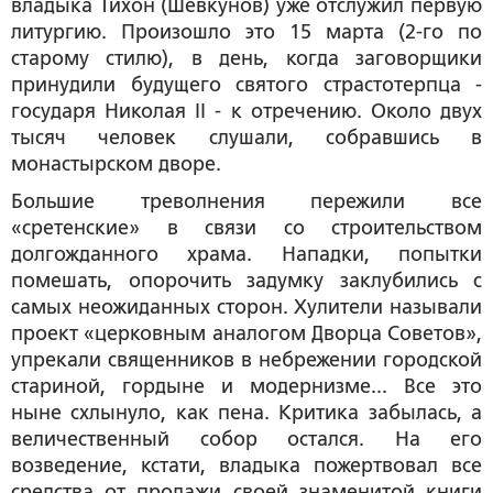
владыка Тихон (Шевкунов) уже отслужил первую
литургию. Произошло это 15 марта (2-го по
старому стилю), в день, когда заговорщики
принудили будущего святого страстотерпца -
государя Николая II - к отречению. Около двух
тысяч человек слушали, собравшись в
монастырском дворе.
Большие треволнения пережили все
«сретенские» в связи со строительством
долгожданного храма. Нападки, попытки
помешать, опорочить задумку заклубились с
самых неожиданных сторон. Хулители называли
проект «церковным аналогом Дворца Советов»,
упрекали священников в небрежении городской
стариной, гордыне и модернизме... Все это
ныне схлынуло, как пена. Критика забылась, а
величественный собор остался. На его
возведение, кстати, владыка пожертвовал все
средства от продажи своей знаменитой книги