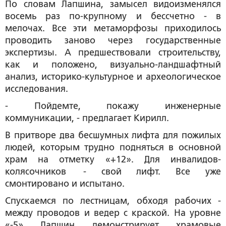
По словам Лапшина, замысел видоизменялся
восемь раз по-крупному и бессчетно - в
мелочах. Все эти метаморфозы приходилось
проводить заново через государственные
экспертизы. А предшествовали строительству,
как и положено, визуально-ландшафтный
анализ, историко-культурное и археологическое
исследования.
- Пойдемте, покажу инженерные
коммуникации, - предлагает Кирилл.
В притворе два бесшумных лифта для пожилых
людей, которым трудно подняться в основной
храм на отметку «+12». Для инвалидов-
колясочников - свой лифт. Все уже
смонтировано и испытано.
Спускаемся по лестницам, обходя рабочих -
между проводов и ведер с краской. На уровне
«-5» Лапшин демонстрирует храмовые