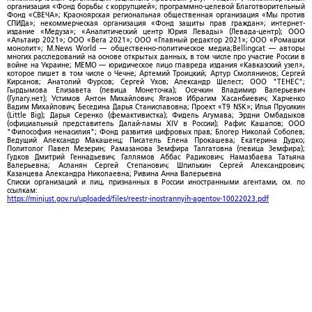
организация «Фонд борьбы с коррупцией»; программно-целевой Благотворительный
Фонд «СВЕЧА»; Красноярская региональная общественная организация «Мы против
СПИДа»; некоммерческая организация «Фонд защиты прав граждан»; интернет-
издание «Медуза»; «Аналитический центр Юрия Левады» (Левада-центр); ООО
«Альтаир 2021»; ООО «Вега 2021»; ООО «Главный редактор 2021»; ООО «Ромашки
монолит»; M.News World — общественно-политическое медиа;Bellingcat — авторы
многих расследований на основе открытых данных, в том числе про участие России в
войне на Украине; МЕМО — юридическое лицо главреда издания «Кавказский узел»,
которое пишет в том числе о Чечне; Артемий Троицкий; Артур Смолянинов; Сергей
Кирсанов; Анатолий Фурсов; Сергей Ухов; Александр Шелест; ООО "ТЕНЕС";
Гырдымова Елизавета (певица Монеточка); Осечкин Владимир Валерьевич
(Гулагу.нет); Устимов Антон Михайлович; Яганов Ибрагим Хасанбиевич; Харченко
Вадим Михайлович; Беседина Дарья Станиславовна; Проект «T9 NSK»; Илья Прусикин
(Little Big); Дарья Серенко (фемактивистка); Фидель Агумава; Эрдни Омбадыков
(официальный представитель Далай-ламы XIV в России); Рафис Кашапов; ООО
"Философия ненасилия"; Фонд развития цифровых прав; Блогер Николай Соболев;
Ведущий Александр Макашенц; Писатель Елена Прокашева; Екатерина Дудко;
Политолог Павел Мезерин; Рамазанова Земфира Талгатовна (певица Земфира);
Гудков Дмитрий Геннадьевич; Галлямов Аббас Радикович; Намазбаева Татьяна
Валерьевна; Асланян Сергей Степанович; Шпилькин Сергей Александрович;
Казанцева Александра Николаевна; Ривина Анна Валерьевна
Списки организаций и лиц, признанных в России иностранными агентами, см. по
ссылкам:
https://minjust.gov.ru/uploaded/files/reestr-inostrannyih-agentov-10022023.pdf