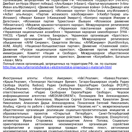
Организации, запрещенные на территории РФ: «Исламское государство» («ИГИЛ»);
Джебхат ан-Нусра (Фронт победы); «Аль-Каида» («База»); «Братья-мусульмане» («Аль-
Ихван аль-Муслимун»); «Движение Талибан»; «Священная война» («Аль-Джихад» или
«Египетский исламский джихад»); «Исламская группа» («Аль-Гамаа аль-Исламия»);
«Асбат аль-Ансар»; «Партия исламского освобождения» («Хизбут-Тахрир аль-
Ислами»); «Имарат Кавказ» («Кавказский Эмират»); «Конгресс народов Ичкерии и
Дагестана»; «Исламская партия Туркестана» (бывшее «Исламское движение
Узбекистана»); «Меджлис крымско-татарского народа»; Международное религиозное
объединение «ТаблигиДжамаат»; «Украинская повстанческая армия» (УПА);
«Украинская национальная ассамблея – Украинская народная самооборона» (УНА -
УНСО); «Тризуб им. Степана Бандеры»; Украинская организация «Братство»;
Украинская организация «Правый сектор»; Международное религиозное
объединение «АУМ Синрике»; Свидетели Иеговы; «АУМСинрике» (AumShinrikyo,
AUM, Aleph); «Национал-большевистская партия»; Движение «Славянский союз»;
Движения «Русское национальное единство»; «Движение против нелегальной
иммиграции»; Комитет «Нация и Свобода»; Международное общественное
движение «Арестантское уголовное единство»; Движение «Колумбайн»; Батальон
«Азов»; Meta
Полный список организаций, запрещенных на территории РФ, см. по ссылкам:
http://nac.gov.ru/terroristicheskie-i-ekstremistskie-organizacii-i-materialy.html
Иностранные агенты: «Голос Америки»; «Idel.Реалии»; «Кавказ.Реалии»;
«Крым.Реалии»; «Телеканал Настоящее Время»; Татаро-башкирская служба Радио
Свобода (Azatliq Radiosi); Радио Свободная Европа/Радио Свобода (PCE/PC);
«Сибирь.Реалии»; «Фактограф»; «Север.Реалии»; Общество с ограниченной
ответственностью «Радио Свободная Европа/Радио Свобода»; Чешское
информационное агентство «MEDIUM-ORIENT»; Пономарев Лев Александрович;
Савицкая Людмила Алексеевна; Маркелов Сергей Евгеньевич; Камалягин Денис
Николаевич; Апахончич Дарья Александровна; Понасенков Евгений Николаевич;
Альбац; «Центр по работе с проблемой насилия "Насилию.нет"»; межрегиональная
общественная организация реализации социально-просветительских инициатив и
образовательных проектов «Открытый Петербург»; Санкт-Петербургский
благотворительный фонд «Гуманитарное действие»; Мирон Федоров; (Oxxxymiron);
активистка Ирина Сторожева; правозащитник Алена Попова; Социально-
ориентированная автономная некоммерческая организация содействия
профилактике и охране здоровья граждан «Феникс плюс»; автономная
некоммерческая организация социально-правовых услуг «Акцент»; некоммерческая