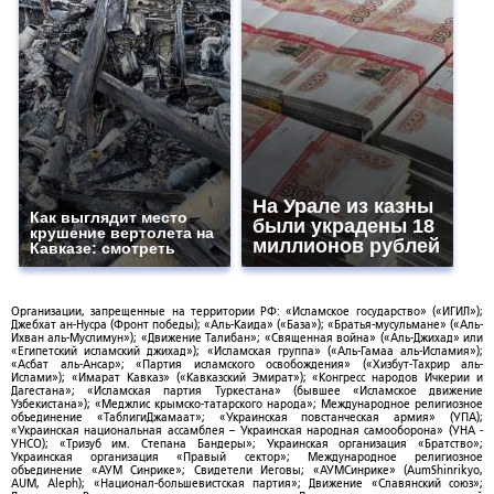
На Урале из казны
Как выглядит место
были украдены 18
крушение вертолета на
миллионов рублей
Кавказе: смотреть
Организации, запрещенные на территории РФ: «Исламское государство» («ИГИЛ»);
Джебхат ан-Нусра (Фронт победы); «Аль-Каида» («База»); «Братья-мусульмане» («Аль-
Ихван аль-Муслимун»); «Движение Талибан»; «Священная война» («Аль-Джихад» или
«Египетский исламский джихад»); «Исламская группа» («Аль-Гамаа аль-Исламия»);
«Асбат аль-Ансар»; «Партия исламского освобождения» («Хизбут-Тахрир аль-
Ислами»); «Имарат Кавказ» («Кавказский Эмират»); «Конгресс народов Ичкерии и
Дагестана»; «Исламская партия Туркестана» (бывшее «Исламское движение
Узбекистана»); «Меджлис крымско-татарского народа»; Международное религиозное
объединение «ТаблигиДжамаат»; «Украинская повстанческая армия» (УПА);
«Украинская национальная ассамблея – Украинская народная самооборона» (УНА -
УНСО); «Тризуб им. Степана Бандеры»; Украинская организация «Братство»;
Украинская организация «Правый сектор»; Международное религиозное
объединение «АУМ Синрике»; Свидетели Иеговы; «АУМСинрике» (AumShinrikyo,
AUM, Aleph); «Национал-большевистская партия»; Движение «Славянский союз»;