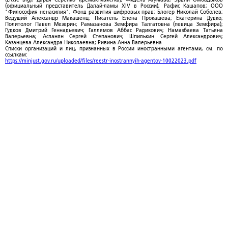
(официальный представитель Далай-ламы XIV в России); Рафис Кашапов; ООО
"Философия ненасилия"; Фонд развития цифровых прав; Блогер Николай Соболев;
Ведущий Александр Макашенц; Писатель Елена Прокашева; Екатерина Дудко;
Политолог Павел Мезерин; Рамазанова Земфира Талгатовна (певица Земфира);
Гудков Дмитрий Геннадьевич; Галлямов Аббас Радикович; Намазбаева Татьяна
Валерьевна; Асланян Сергей Степанович; Шпилькин Сергей Александрович;
Казанцева Александра Николаевна; Ривина Анна Валерьевна
Списки организаций и лиц, признанных в России иностранными агентами, см. по
ссылкам:
https://minjust.gov.ru/uploaded/files/reestr-inostrannyih-agentov-10022023.pdf