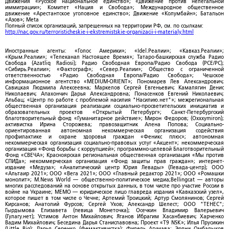
Движения «Русское национальное единство»; «Движение против нелегальной
иммиграции»; Комитет «Нация и Свобода»; Международное общественное
движение «Арестантское уголовное единство»; Движение «Колумбайн»; Батальон
«Азов»; Meta
Полный список организаций, запрещенных на территории РФ, см. по ссылкам:
http://nac.gov.ru/terroristicheskie-i-ekstremistskie-organizacii-i-materialy.html
Иностранные агенты: «Голос Америки»; «Idel.Реалии»; «Кавказ.Реалии»;
«Крым.Реалии»; «Телеканал Настоящее Время»; Татаро-башкирская служба Радио
Свобода (Azatliq Radiosi); Радио Свободная Европа/Радио Свобода (PCE/PC);
«Сибирь.Реалии»; «Фактограф»; «Север.Реалии»; Общество с ограниченной
ответственностью «Радио Свободная Европа/Радио Свобода»; Чешское
информационное агентство «MEDIUM-ORIENT»; Пономарев Лев Александрович;
Савицкая Людмила Алексеевна; Маркелов Сергей Евгеньевич; Камалягин Денис
Николаевич; Апахончич Дарья Александровна; Понасенков Евгений Николаевич;
Альбац; «Центр по работе с проблемой насилия "Насилию.нет"»; межрегиональная
общественная организация реализации социально-просветительских инициатив и
образовательных проектов «Открытый Петербург»; Санкт-Петербургский
благотворительный фонд «Гуманитарное действие»; Мирон Федоров; (Oxxxymiron);
активистка Ирина Сторожева; правозащитник Алена Попова; Социально-
ориентированная автономная некоммерческая организация содействия
профилактике и охране здоровья граждан «Феникс плюс»; автономная
некоммерческая организация социально-правовых услуг «Акцент»; некоммерческая
организация «Фонд борьбы с коррупцией»; программно-целевой Благотворительный
Фонд «СВЕЧА»; Красноярская региональная общественная организация «Мы против
СПИДа»; некоммерческая организация «Фонд защиты прав граждан»; интернет-
издание «Медуза»; «Аналитический центр Юрия Левады» (Левада-центр); ООО
«Альтаир 2021»; ООО «Вега 2021»; ООО «Главный редактор 2021»; ООО «Ромашки
монолит»; M.News World — общественно-политическое медиа;Bellingcat — авторы
многих расследований на основе открытых данных, в том числе про участие России в
войне на Украине; МЕМО — юридическое лицо главреда издания «Кавказский узел»,
которое пишет в том числе о Чечне; Артемий Троицкий; Артур Смолянинов; Сергей
Кирсанов; Анатолий Фурсов; Сергей Ухов; Александр Шелест; ООО "ТЕНЕС";
Гырдымова Елизавета (певица Монеточка); Осечкин Владимир Валерьевич
(Гулагу.нет); Устимов Антон Михайлович; Яганов Ибрагим Хасанбиевич; Харченко
Вадим Михайлович; Беседина Дарья Станиславовна; Проект «T9 NSK»; Илья Прусикин
(Little Big); Дарья Серенко (фемактивистка); Фидель Агумава; Эрдни Омбадыков