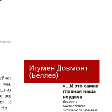
 минут
Игумен Довмонт
(Беляев)
ейчас
й мы,
«…И это самая
ешних
главная наша
е все
неудача
ия с
Беседа с
сегодня»
настоятелем
 Но -
Успенского храма в