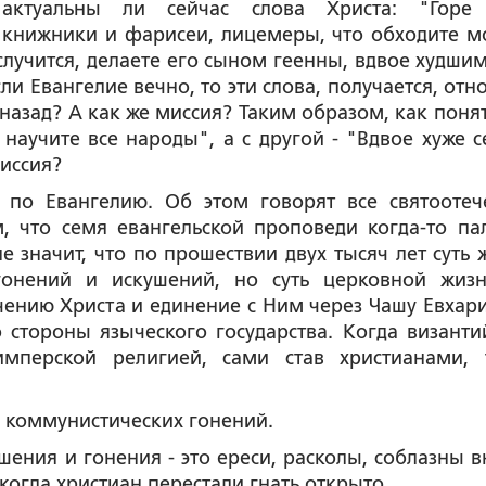
актуальны ли сейчас слова Христа: "Горе
книжники и фарисеи, лицемеры, что обходите м
 случится, делаете его сыном геенны, вдвое худшим
сли Евангелие вечно, то эти слова, получается, отн
назад? А как же миссия? Таким образом, как понят
 научите все народы", а с другой - "Вдвое хуже с
иссия?
 по Евангелию. Об этом говорят все святоотеч
, что семя евангельской проповеди когда-то па
е значит, что по прошествии двух тысяч лет суть 
гонений и искушений, но суть церковной жиз
ению Христа и единение с Ним через Чашу Евхари
стороны языческого государства. Когда византи
имперской религией, сами став христианами, 
ле коммунистических гонений.
ушения и гонения - это ереси, расколы, соблазны в
когда христиан перестали гнать открыто.