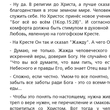
- Ну да. В религии до Христа, а лучше сказ
благоденствия в этом земном мире. Человек
служить себе. Но Христос принёс новое учен
"Бог всё во всём (1Кор.15:28)". И согласн
комфорта должна быть стимулом в духовной ж
Любовь, явленную на голгофском Кресте.
-
На Кресте Он так и сказал "Жажду". А чего О
- Думаю, не только. Жажда человеческого
искренней веры, доверия Богу. Не случайно 
"Что вы всё думаете, что вам пить, что ес
Небесного и правды Его, ибо знает Отец ваш 
-
Сложно, если честно. Умом-то все понятно, 
забыть все заботы ради Бога - это со всеми
еды...
- Чтобы это понять по-настоящему, нужна жи
треп о вере нужен, не перечисление и смако
встретиться со Христом. Вот тогда у че