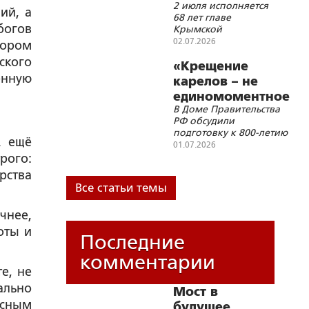
2 июля исполняется
Владыка
земли
ий, а
68 лет главе
Тихон!
богов
Крымской
митрополии
02.07.2026
тором
ского
«Крещение
енную
карелов – не
единомоментное
В Доме Правительства
событие, а
РФ обсудили
живой процесс»
подготовку к 800-летию
А ещё
крещения карелов
01.07.2026
рого:
рства
Все статьи темы
чнее,
оты и
Последние
комментарии
е, не
ально
Мост в
исным
будущее