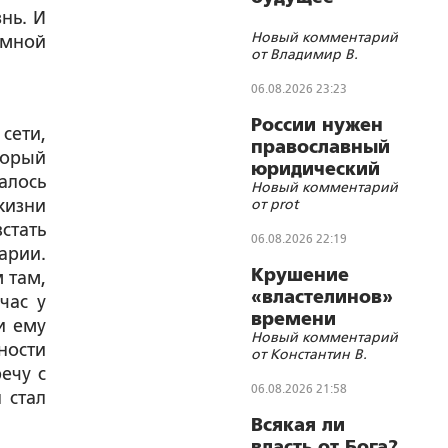
нь. И
Новый комментарий
емной
от Владимир В.
06.08.2026 23:23
России нужен
сети,
православный
торый
юридический
алось
Новый комментарий
СОБР
жизни
от prot
стать
06.08.2026 22:19
арии.
Крушение
 там,
«властелинов»
час у
времени
и ему
Новый комментарий
ности
от Константин В.
ечу с
06.08.2026 21:58
 стал
Всякая ли
власть от Бога?