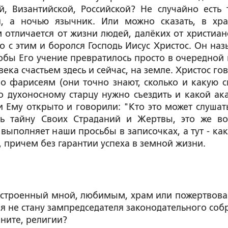
, Византийской, Российской? Не случайно есть 
н, а ночью язычник. Или можно сказать, в хр
 отличается от жизни людей, далёких от христианс
о с этим и боролся Господь Иисус Христос. Он наз
обы Его учение превратилось просто в очередной к
ка счастьем здесь и сейчас, на земле. Христос гов
Но фарисеям (они точно знают, сколько и какую с
но духоносному старцу нужно съездить и какой ак
и Ему открыто и говорили: "Кто это может слушать
ть тайну Своих Страданий и Жертвы, это же в
выполняет наши просьбы в записочках, а тут - как
 причем без гарантии успеха в земной жизни.
а построенный мной, любимым, храм или пожертвов
 я не стану зампредседателя законодательного соб
ините, религии?