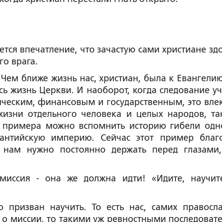
ется впечатление, что зачастую сами христиане зд
го врага.
. Чем ближе жизнь нас, христиан, была к Евангелию
ь жизнь Церкви. И наоборот, когда следование у
ческим, финансовым и государственным, это влек
жизни отдельного человека и целых народов, та
ля примера можно вспомнить историю гибели одн
антийскую империю. Сейчас этот пример благ
 нам нужно постоянно держать перед глазами
 миссия - она же должна идти! «Идите, научит
о призван научить. То есть нас, самих правосл
ь о миссии, то такими уж ревностными последоват