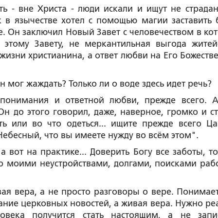
ать - вне Христа - люди искали и ищут не страдан
 в язычестве хотел с помощью магии заставить 
ие. Он заключил Новый Завет с человечеством в ко
о этому Завету, не меркантильная выгода житей
изни христианина, а ответ любви на Его Божеств
н мог жаждать? Только ли о воде здесь идет речь?
 понимания и ответной любви, прежде всего. 
Он до этого говорил, даже, наверное, громко и ст
ть или во что одеться... ищите прежде всего Ца
Небесный, что вы имеете нужду во всём этом".
а вот на практике... Доверить Богу все заботы, то
-то моими неустройствами, долгами, поисками раб
вая вера, а не просто разговоры о вере. Понимает
вание церковных новостей, а живая вера. Нужно ре
ловека получится стать настоящим, а не зап