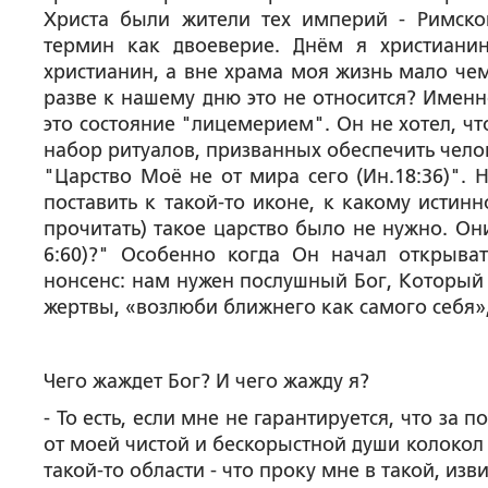
Христа были жители тех империй - Римской
термин как двоеверие. Днём я христиани
христианин, а вне храма моя жизнь мало чем
разве к нашему дню это не относится? Именн
это состояние "лицемерием". Он не хотел, чт
набор ритуалов, призванных обеспечить челове
"Царство Моё не от мира сего (Ин.18:36)". 
поставить к такой-то иконе, к какому истин
прочитать) такое царство было не нужно. Он
6:60)?" Особенно когда Он начал открыва
нонсенс: нам нужен послушный Бог, Который 
жертвы, «возлюби ближнего как самого себя»,
Чего жаждет Бог? И чего жажду я?
-
То есть, если мне не гарантируется, что з
от моей чистой и бескорыстной души колокол
такой-то области - что проку мне в такой, изв