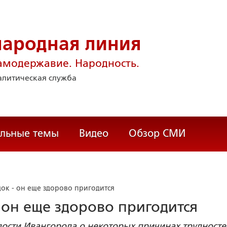
народная линия
амодержавие. Народность.
литическая служба
альные темы
Видео
Обзор СМИ
док - он еще здорово пригодится
- он еще здорово пригодится
епости Ивангорода о некоторых причинах трудносте