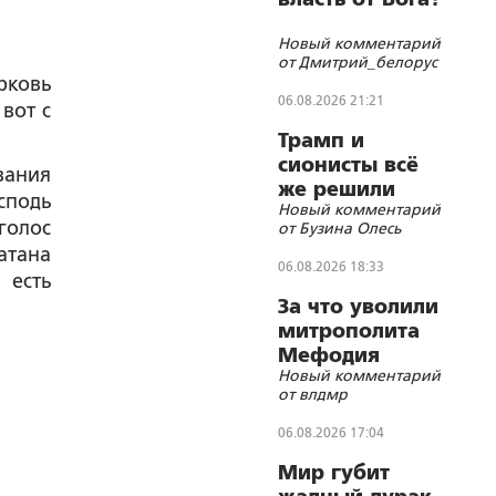
Новый комментарий
от Дмитрий_белорус
рковь
06.08.2026 21:21
вот с
Трамп и
сионисты всё
вания
же решили
сподь
Новый комментарий
убить лидера
голос
от Бузина Олесь
Ирана
атана
06.08.2026 18:33
 есть
За что уволили
митрополита
Мефодия
Новый комментарий
(Немцова)?
от влдмр
06.08.2026 17:04
Мир губит