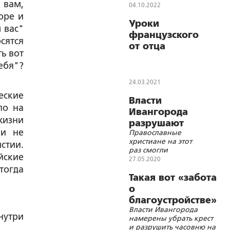
 вам,
Ивангородской
04.10.2022
крепости
оре и
Уроки
 вас"
французского
осятся
от отца
ь вот
Довмонта
ебя"?
24.03.2021
еские
Власти
ло на
Ивангорода
жизни
разрушают
ни не
Православные
святыни
христиане на этот
стии.
раз смогли
йские
предотвратить
27.05.2020
уничтожение
тогда
поклонного креста и
Такая вот «забота
часовни,
о
санкционированное
благоустройстве»
местной
Власти Ивангорода
администрацией
нутри
намерены убрать крест
и разрушить часовню на