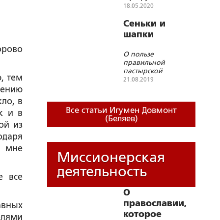
месте снесённого храма
18.05.2020
и могилы сщмч.
Димитрия
Сеньки и
шапки
орово
О пользе
правильной
пастырской
, тем
строгости
21.08.2019
чению
ло, в
Все статьи Игумен Довмонт
к и в
(Беляев)
ой из
одаря
, мне
Миссионерская
деятельность
е все
О
православии,
авных
которое
елями