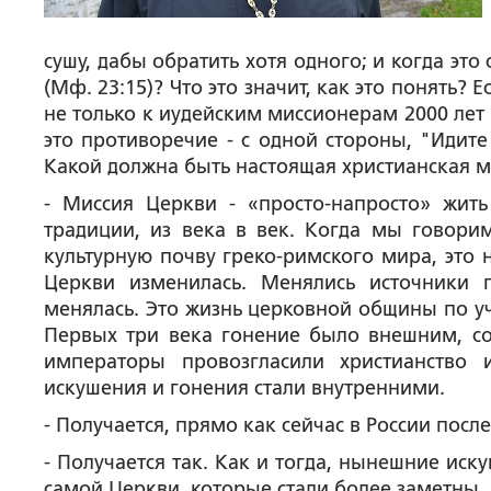
сушу, дабы обратить хотя одного; и когда это
(Мф. 23:15)? Что это значит, как это понять? Е
не только к иудейским миссионерам 2000 лет 
это противоречие - с одной стороны, "Идите
Какой должна быть настоящая христианская м
- Миссия Церкви - «просто-напросто» жить
традиции, из века в век. Когда мы говорим
культурную почву греко-римского мира, это н
Церкви изменилась. Менялись источники 
менялась. Это жизнь церковной общины по уч
Первых три века гонение было внешним, со 
императоры провозгласили христианство 
искушения и гонения стали внутренними.
- Получается, прямо как сейчас в России пос
- Получается так. Как и тогда, нынешние иск
самой Церкви, которые стали более заметны, 