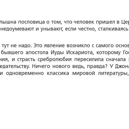
е слышна пословица о том, что человек пришел в Це
 недоумевают и унывают, если честно, сталкиваясь 
ь тут не надо. Это явление возникло с самого осно
 бывшего апостола Иуды Искариота, которому Го
ия, и страсть сребролюбия пересилила сначала 
редательству. Ничего нового ведь, правда? У Джон
а и одновременно классика мировой литературы,