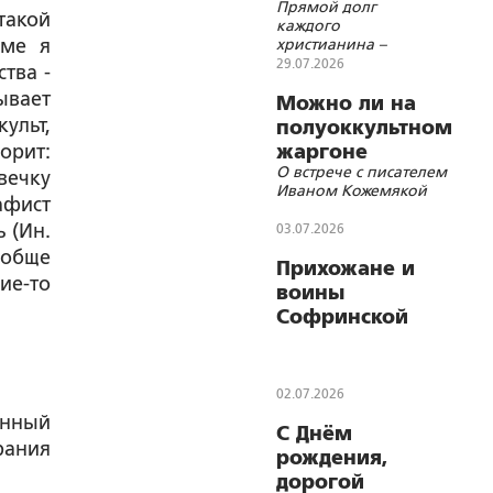
Прямой долг
никому не
такой
каждого
нужно
аме я
христианина –
хранить личное
29.07.2026
тва -
благочестие в
ывает
непоколебимой
Можно ли на
верности заповедям
ульт,
полуоккультном
Божиим и
орит:
жаргоне
Священному
О встрече с писателем
говорить об
Преданию
вечку
Иваном Кожемякой
ответах на
афист
Главные
 (Ин.
03.07.2026
вопросы?
ообще
Прихожане и
ие-то
воины
Софринской
Бригады
Росгвардии
совершили
02.07.2026
паломническую
анный
С Днём
поездку к
рания
рождения,
святыням
дорогой
Ярославской