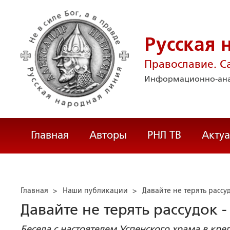
Русская 
Православие. С
Информационно-ана
Главная
Авторы
РНЛ ТВ
Акту
Главная
>
Наши публикации
>
Давайте не терять рассу
Давайте не терять рассудок 
Беседа с настоятелем Успенского храма в кр