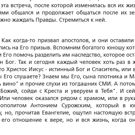
эта встреча, после которой изменилась вся их жиз
 ними общался и продолжает общаться после их з
ужно жаждать Правды. Стремиться к ней.
 Как когда-то призвал апостолов, и они оставили 
ались на Его призыв. Вспомним богатого юношу ко
и Его помочь разделить им наследство, которое ост
н Бог. Так и сегодня каждый человек хоть раз в 
о Христос Иисус - истинный Бог и Спаситель, или в
вы Его слушаете? Знаем мы Его, сына плотника и М
ь вино" и прочие слухи из тогдашних СМИ. А потом
Божий, сойди с Креста и уверуем в Тебя". И сей
Или человек оказался рядом с храмом, или в рук
рополитом Антонием Сурожским, который в ю
у, но, прочитав Евангелие, ощутил настоящую встр
 его отношение к вере, но и вся жизнь, когда он